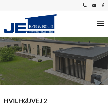
Gå
til
hovedindhold
HVILHØJVEJ 2